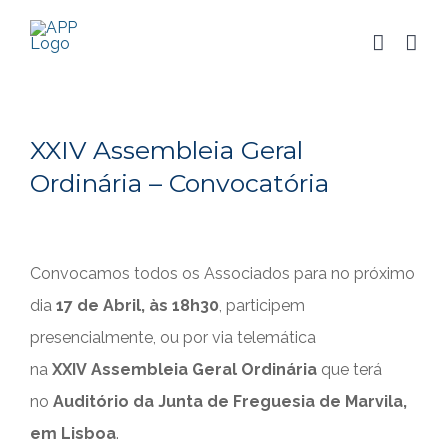
Skip
to
Saiba mais
content
sobre o uso de cookies.
Concordo
XXIV Assembleia Geral
Ordinária – Convocatória
View
Convocamos todos os Associados para no próximo
Larger
dia
17 de Abril, às 18h30
, participem
Image
presencialmente, ou por via telemática
na
XXIV
Assembleia Geral Ordinária
que terá
no
Auditório da Junta de Freguesia de Marvila,
em Lisboa
.