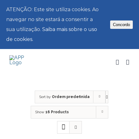
ATENÇÃO: Este site utiliza cookies. Ao
navegar no site estará a consentir a
Concordo
sua utilização.
Saiba mais sobre o uso
de cookies.
Skip
to
content
Sort by
Ordem predefinida
Show
16 Products