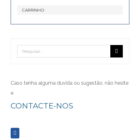
CARRINHO
FORUM
Pesquisar
Forum
CONDIÇÕES GERAIS
Caso tenha alguma duvida ou sugestão, não hesite
e
Consulte aqui as Políticas Gerais de Privacidade e
CONTACTE-NOS
Utilização de Cookies