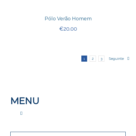
Pólo Verão Homem
€
20.00
1
2
3
Seguinte
MENU
CONTACTE-NOS