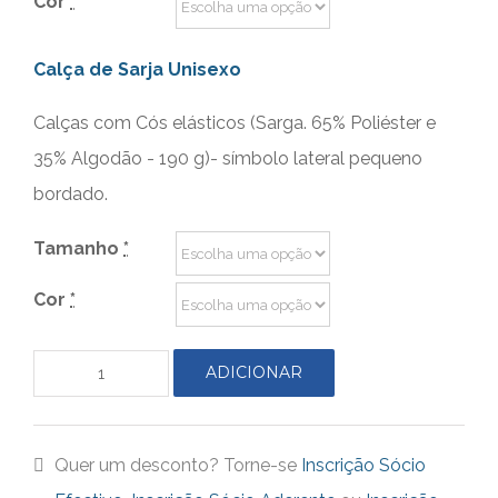
Cor
*
Calça de Sarja Unisexo
Calças com Cós elásticos (Sarga. 65% Poliéster e
35% Algodão - 190 g)- símbolo lateral pequeno
bordado.
Tamanho
*
Cor
*
ADICIONAR
Quantidade
de
Casaco
Quer um desconto? Torne-se
Inscrição Sócio
Polar,