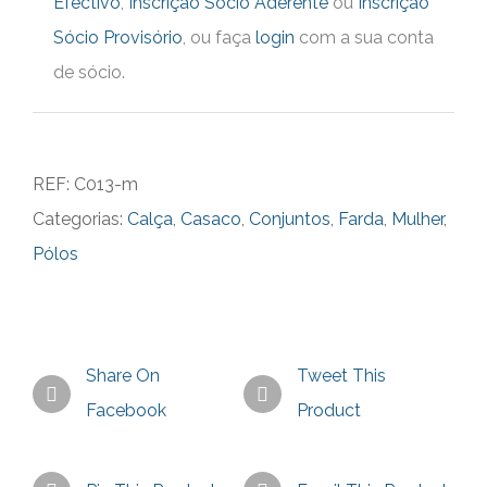
Efectivo
,
Inscrição Sócio Aderente
ou
Inscrição
Polo
Sócio Provisório
, ou faça
login
com a sua conta
Verão
de sócio.
Mulher
e
Calça
REF:
C013-m
de
Categorias:
Calça
,
Casaco
,
Conjuntos
,
Farda
,
Mulher
,
Sarja
Pólos
Unisexo
Share On
Tweet This
Facebook
Product