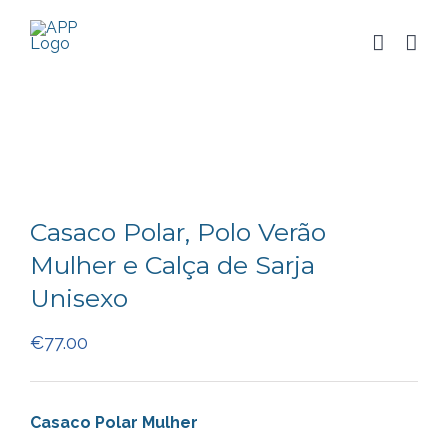
Skip
to
Saiba mais
content
sobre o uso de cookies.
Concordo
Casaco Polar, Polo Verão
Mulher e Calça de Sarja
Unisexo
€
77.00
Casaco Polar Mulher