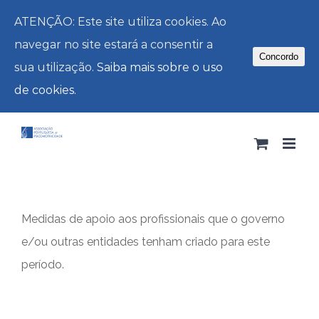
ATENÇÃO: Este site utiliza cookies. Ao
navegar no site estará a consentir a
Concordo
sua utilização.
Saiba mais sobre o uso
de cookies.
Skip
to
content
Medidas de apoio aos profissionais que o governo
e/ou outras entidades tenham criado para este
período.