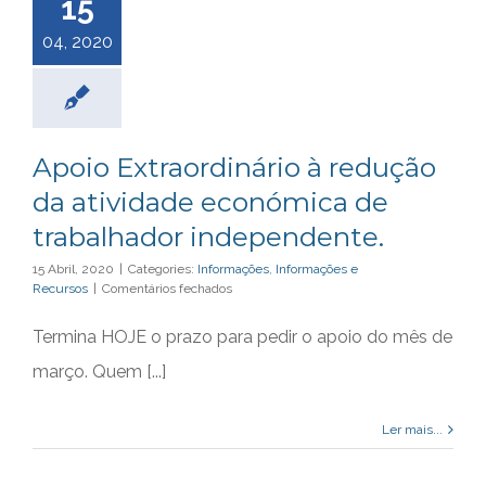
15
04, 2020
Apoio Extraordinário à redução
da atividade económica de
trabalhador independente.
15 Abril, 2020
|
Categories:
Informações
,
Informações e
em
Recursos
|
Comentários fechados
Apoio
Extraordinário
Termina HOJE o prazo para pedir o apoio do mês de
à
redução
março. Quem [...]
da
atividade
económica
Ler mais...
de
trabalhador
independente.