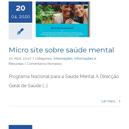
20
04, 2020
Micro site sobre saúde mental
20 Abril, 2020
|
Categories:
Informações
,
Informações e
em
Recursos
|
Comentários fechados
Micro
site
Programa Nacional para a Saúde Mental A Direcção
sobre
saúde
Geral de Saúde [...]
mental
Ler mais...