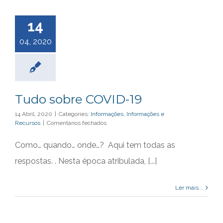
14
04, 2020
Tudo sobre COVID-19
14 Abril, 2020
|
Categories:
Informações
,
Informações e
em
Recursos
|
Comentários fechados
Tudo
sobre
Como… quando… onde…? Aqui tem todas as
COVID-
19
respostas. . Nesta época atribulada, [...]
Ler mais...