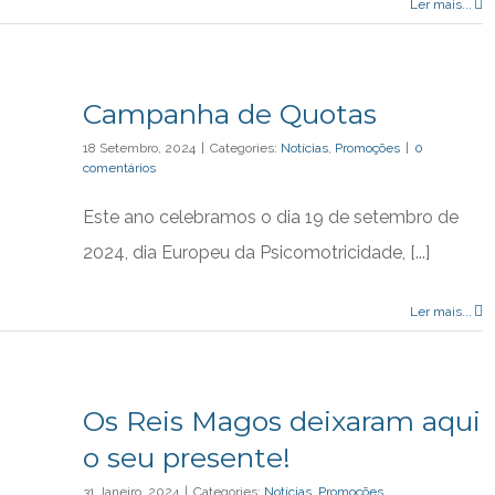
Ler mais...
Campanha de Quotas
18 Setembro, 2024
|
Categories:
Notícias
,
Promoções
|
0
comentários
Este ano celebramos o dia 19 de setembro de
2024, dia Europeu da Psicomotricidade, [...]
Ler mais...
Os Reis Magos deixaram aqui
o seu presente!
31 Janeiro, 2024
|
Categories:
Notícias
,
Promoções
,