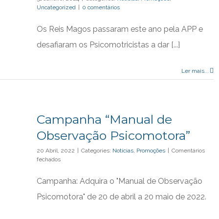
Uncategorized
|
0 comentários
Os Reis Magos passaram este ano pela APP e
desafiaram os Psicomotricistas a dar [...]
Ler mais...
Campanha “Manual de
Observação Psicomotora”
20 Abril, 2022
|
Categories:
Notícias
,
Promoções
|
Comentários
em
fechados
Campanha
“Manual
Campanha: Adquira o "Manual de Observação
de
Observação
Psicomotora" de 20 de abril a 20 maio de 2022.
Psicomotora”