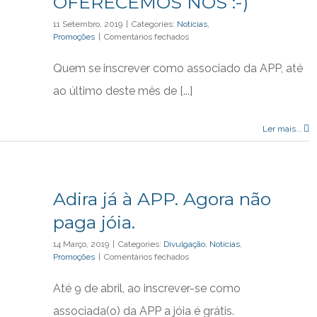
OFERECEMOS NÓS :-)
11 Setembro, 2019
|
Categories:
Notícias
,
em
Promoções
|
Comentários fechados
INSCREVA-
SE
Quem se inscrever como associado da APP, até
JÁ!…
A
ao último deste mês de [...]
JÓIA
OFERECEMOS
NÓS
Ler mais...
:-)
Adira já à APP. Agora não
paga jóia.
14 Março, 2019
|
Categories:
Divulgação
,
Notícias
,
em
Promoções
|
Comentários fechados
Adira
já
Até 9 de abril, ao inscrever-se como
à
APP.
associada(o) da APP a jóia é grátis.