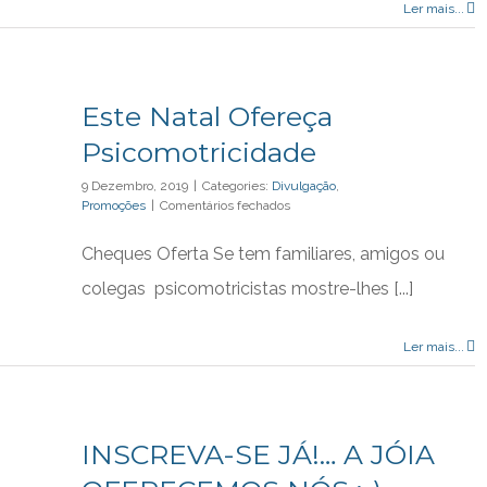
Ler mais...
Este Natal Ofereça
Psicomotricidade
9 Dezembro, 2019
|
Categories:
Divulgação
,
em
Promoções
|
Comentários fechados
Este
Natal
Cheques Oferta Se tem familiares, amigos ou
Ofereça
Psicomotricidade
colegas psicomotricistas mostre-lhes [...]
Ler mais...
INSCREVA-SE JÁ!… A JÓIA