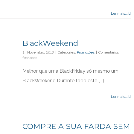
Agora
não
paga
Ler mais...
jóia.
BlackWeekend
23 Novembro, 2018
|
Categories:
Promoções
|
Comentários
em
fechados
BlackWeekend
Melhor que uma BlackFriday só mesmo um
BlackWeekend Durante todo este [...]
Ler mais...
COMPRE A SUA FARDA SEM