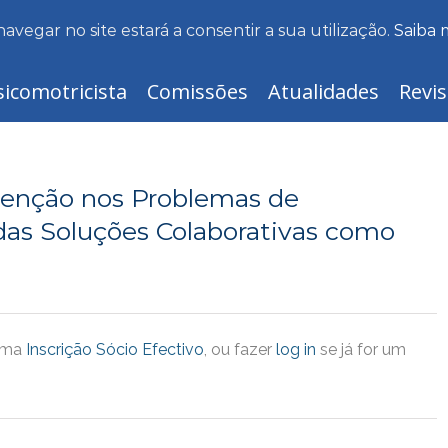
navegar no site estará a consentir a sua utilização.
Saiba 
sicomotricista
Comissões
Atualidades
Revis
enção nos Problemas de
as Soluções Colaborativas como
 uma
Inscrição Sócio Efectivo
, ou fazer
log in
se já for um