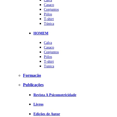
Calça
Casaco
Conjuntos
Pólos
T-shirt
Túnica
HOMEM
Calça
Casaco
Conjuntos
Pólos
T-shirt
Tunica
Formação
Publicações
Revista A Psicomotricidade
Livros
Edições de Autor