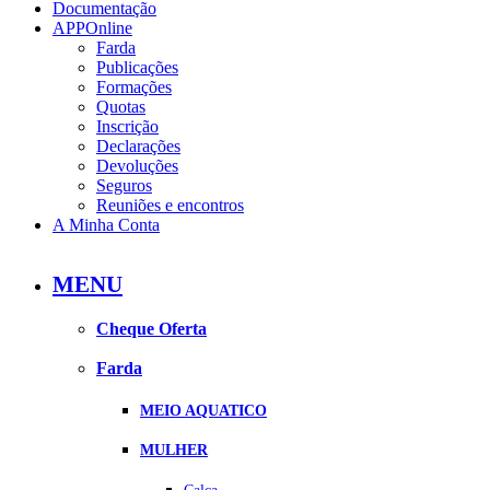
Documentação
APPOnline
Farda
Publicações
Formações
Quotas
Inscrição
Declarações
Devoluções
Seguros
Reuniões e encontros
A Minha Conta
MENU
Cheque Oferta
Farda
MEIO AQUATICO
MULHER