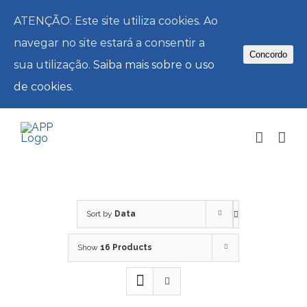
ATENÇÃO: Este site utiliza cookies. Ao
navegar no site estará a consentir a
Concordo
sua utilização.
Saiba mais sobre o uso
de cookies.
Skip
to
content
Sort by
Data
Show
16 Products