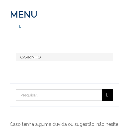
MENU
CONTACTE-NOS
CARRINHO
FORUM
Pesquisar
Forum
CONDIÇÕES GERAIS
Caso tenha alguma duvida ou sugestão, não hesite