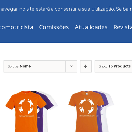
navegar no site estará a consentir a sua utilização.
Saiba 
comotricista
Comissões
Atualidades
Revist
Sort by
Nome
Show
16 Products