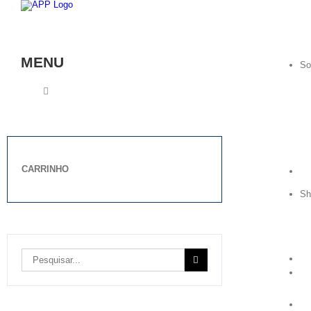
Skip
to
content
MENU
So
CARRINHO
S
Pesquisar