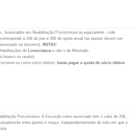
.e., licenciados em Reabilitação Psicomotora ou equivalente - vide
corresponde a 10€ de jóia e 30€ de quota anual (as quotas devem ser
associado se inscreve).
NOTAS:
 Habilitações de
Licenciatura
e não o de Mestrado.
o branco ou neutro).
inscrever-se como sócio efetivo,
basta pagar a quota de sócio efetivo
eabilitação Psicomotora. A Inscrição como associado tem o valor de 20€,
s anualmente entre janeiro e março, independentemente do mês em que o
ório