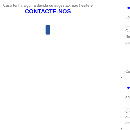
Caso tenha alguma duvida ou sugestão, não hesite e
In
CONTACTE-NOS
€
4
O 
Re
pa
Co
In
€
2
O 
qu
as