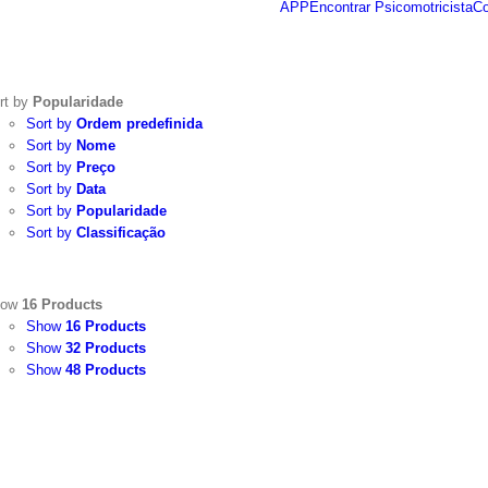
APP
Encontrar Psicomotricista
C
Saiba mais sobre o uso de cookies.
Concordo
rt by
Popularidade
Sort by
Ordem predefinida
Sort by
Nome
Sort by
Preço
Sort by
Data
Sort by
Popularidade
Sort by
Classificação
how
16 Products
Show
16 Products
Show
32 Products
Show
48 Products