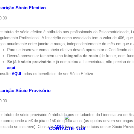
scrição Sócio Efectivo
0.00
estatuto de sócio efetivo é atribuído aos profissionais da Psicomotricidade, i
gulamento Profissional. A Inscrição como associado tem o valor de 40€, que 
gas anualmente entre janeiro e março, independentemente do mês em que o 
Para se inscrever como sócio efetivo deverá apresentar o Certificado de
Deverá apresentar também uma
fotografia de rosto
(
de frente, com fund
Se já é sócio provisório
e já completou a Licenciatura, não precisa de 
aqui
nsulte
AQUI
todos os benefícios de ser Sócio Efetivo
scrição Sócio Provisório
0.00
estatuto de sócio provisório é atribuído aos estudantes da Licenciatura de R
e corresponde a 5€ de jóia e 15€ de quota anual (as quotas devem ser paga
sociado se inscreve). Consulte
AQUI
todos os benefícios de ser Sócio Provis
CONTACTE-NOS