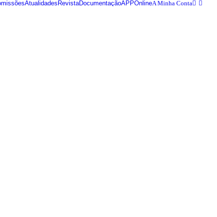
omissões
Atualidades
Revista
Documentação
APPOnline
A Minha Conta