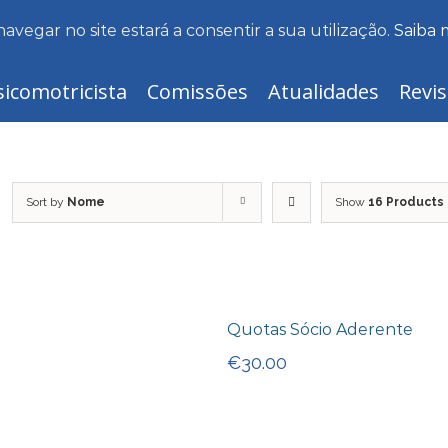
navegar no site estará a consentir a sua utilização.
Saiba 
sicomotricista
Comissões
Atualidades
Revis
Sort by
Nome
Show
16 Products
Quotas Sócio Aderente
€
30.00