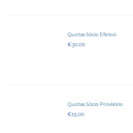
Quotas Sócio Efetivo
€
30.00
FORUM
CONDIÇÕES GER
Quotas Sócio Provisório
Forum
Consulte aqui as Políticas
€
15.00
Privacidade e Utilização 