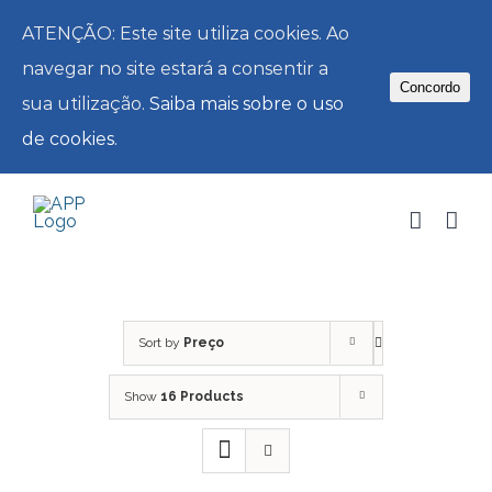
ATENÇÃO: Este site utiliza cookies. Ao
navegar no site estará a consentir a
Concordo
sua utilização.
Saiba mais sobre o uso
de cookies.
Skip
to
content
Sort by
Preço
Show
16 Products