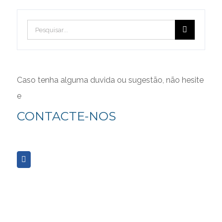
FORUM
Pesquisar
Forum
CONDIÇÕES GERAIS
Caso tenha alguma duvida ou sugestão, não hesite
e
Consulte aqui as Políticas Gerais de Privacidade e
CONTACTE-NOS
Utilização de Cookies
Associação Portuguesa de Psicomotricidade 2017 © | All Rights
Reserved