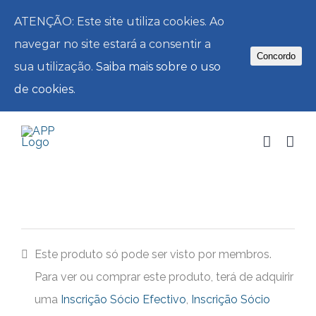
ATENÇÃO: Este site utiliza cookies. Ao
navegar no site estará a consentir a
Concordo
sua utilização.
Saiba mais sobre o uso
de cookies.
Skip
to
content
Este produto só pode ser visto por membros.
Para ver ou comprar este produto, terá de adquirir
uma
Inscrição Sócio Efectivo
,
Inscrição Sócio