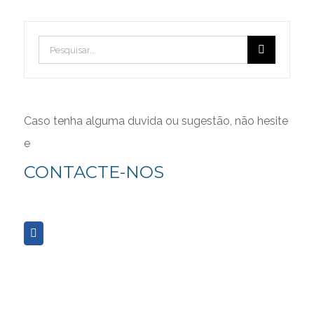
FORUM
Pesquisar
Forum
CONDIÇÕES GERAIS
Caso tenha alguma duvida ou sugestão, não hesite
e
Consulte aqui as Políticas Gerais de Privacidade e
CONTACTE-NOS
Utilização de Cookies
Associação Portuguesa de Psicomotricidade 2017 © | All Rights
Reserved