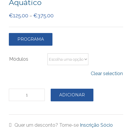
Aquático
€
125.00
€
375.00
–
PROGRAMA
Módulos
Clear selection
ADICIONAR
Quantidade
de
Formação
Quer um desconto? Torne-se
Inscrição Sócio
2024