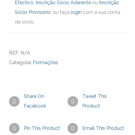
Efectivo
,
Inscrição Sócio Aderente
ou
Inscrição
|
Sócio Provisório
, ou faça
login
com a sua conta
Intervenção
de sócio.
Psicomotora
em
Meio
REF:
N/A
Aquático
Categoria:
Formações
Share On
Tweet This
Facebook
Product
Pin This Product
Email This Product