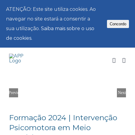
ATENÇÃO: Este site utiliza cookies. Ao
navegar no site estará a consentir a
Concordo
sua utilização.
Saiba mais sobre o uso
de cookies.
Skip
to
content
Previous
Next
Formação 2024 | Intervenção
Psicomotora em Meio